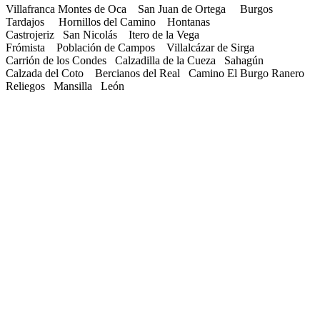
Villafranca Montes de Oca San Juan de Ortega Burgos
Tardajos Hornillos del Camino Hontanas
Castrojeriz San Nicolás Itero de la Vega
Frómista Población de Campos Villalcázar de Sirga
Carrión de los Condes Calzadilla de la Cueza Sahagún
Calzada del Coto Bercianos del Real Camino El Burgo Ranero
Reliegos Mansilla León