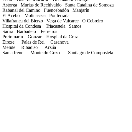
Astorga Murias de Rechivaldo Santa Catalina de Somoza
Rabanal del Camino Fuencebadón Manjarín
El Acebo Molinaseca Ponferrada
Villafranca del Bierzo Vega de Valcarce O Cebreiro
Hospital da Condesa Triacastela Samos
Sarria Barbadelo Ferreiros
Portomarín Gonzar Hospital da Cruz
Eirexe Palas de Rei Casanova
Melide Ribadiso Arzúa
Santa Irene Monte do Gozo Santiago de Compostela